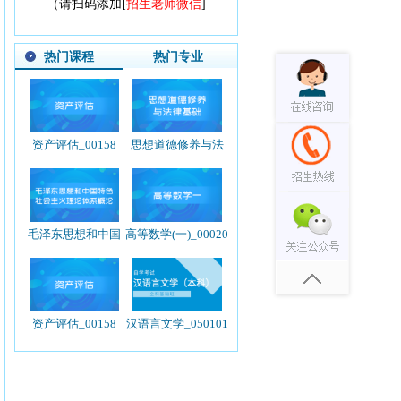
（请扫码添加[
招生老师微信
]
热门课程
热门专业
资产评估_00158
思想道德修养与法
律基础_03706
毛泽东思想和中国
高等数学(一)_00020
特色社会主义理论
体系概论_12656
资产评估_00158
汉语言文学_050101