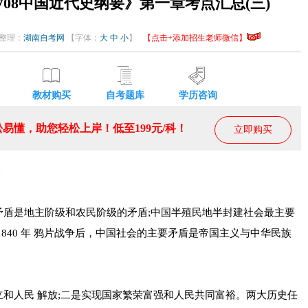
3708中国近代史纲要》第一章考点汇总(三)
编辑整理：
湖南自考网
【字体：
大
中
小
】
【点击+添加招生老师微信】
教材购买
自考题库
学历咨询
易懂，助您轻松上岸！低至199元/科！
立即购买
矛盾是地主阶级和农民阶级的矛盾;中国半殖民地半封建社会最主要
840 年 鸦片战争后，中国社会的主要矛盾是帝国主义与中华民族
和人民 解放;二是实现国家繁荣富强和人民共同富裕。两大历史任