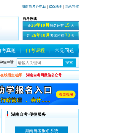
湖南自考办电话
|
RSS地图
|
网站导航
自考热线
15
26年10月
距
报名还有
天
78
26年10月
距
考试还有
天
自考真题
自考课程
常见问题
学位申请
在线招生老师
湖南自考网微信公众号
湖南自考-便捷服务