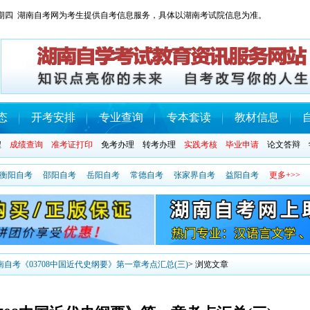
日 星期四 湖南自考网为考生提供自考信息服务，具体以湖南考试院信息为准。
态
开考安排
专业查询
专本套读
教材信息
程
成绩查询
准考证打印
免考办理
转考办理
实践考核
毕业申请
论文答辩
衡阳自考
邵阳自考
岳阳自考
常德自考
张家界自考
益阳自考
更多+>>
湖南自考《03708中国近代史纲要》第一章考点汇总(三)
> 浏览文章