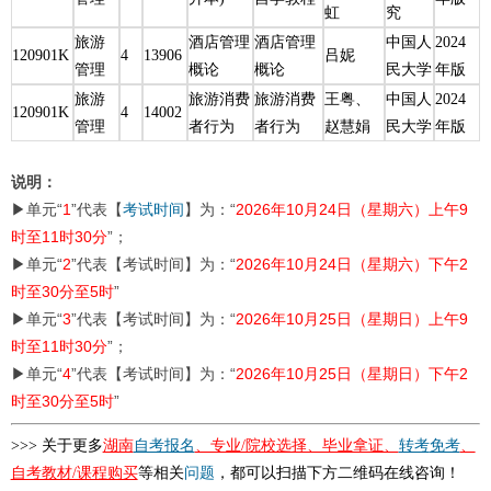
虹
究
旅游
酒店管理
酒店管理
中国人
2024
120901K
4
13906
吕妮
管理
概论
概论
民大学
年版
旅游
旅游消费
旅游消费
王粤、
中国人
2024
120901K
4
14002
管理
者行为
者行为
赵慧娟
民大学
年版
说明：
▶单元“
1
”代表【
考试时间
】为：“
2026年10月24日（星期六）上午9
时至11时30分
”；
▶单元“
2
”代表【考试时间】为：“
2026年10月24日（星期六）下午2
时至30分至5时
”
▶单元“
3
”代表【考试时间】为：“
2026年10月25日（星期日）上午9
时至11时30分
”；
▶单元“
4
”代表【考试时间】为：“
2026年10月25日（星期日）下午2
时至30分至5时
”
>>> 关于更多
湖南
自考报名
、专业/院校选择、毕业拿证、
转考
免考
、
自考教材/课程购买
等相关
问题
，都可以扫描下方二维码在线咨询！