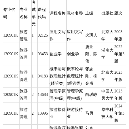
考
专业代
专业
试
课程
课程名称
教材名称
主编
出版社
版次
码
名称
单
代码
元
旅游
应用文写
应用文写
北京大
2003
120901K
1
02126
火玥人
管理
作
作
学
年版
唐亚
2022
旅游
湖南大
120901K
1
03453
创业学
创业学
阳、陈
年第3
管理
学
伟
版
概率论与
概率论与
张志
旅游
北京大
2023
120901K
1
04183
数理统计
数理统计
刚、柳
管理
学
年版
(经管类)
(经管类)
金甫
旅游
管理学原
管理学原
中国人
2023
120901K
2
13683
白瑷峥
管理
理(中级)
理(中级)
民大学
年版
2024
旅游
旅游接待
旅游接待
华中科
120901K
2
13996
马勇
年第3
管理
业
业
技大学
版
旅游资源
旅游资源
刘奇