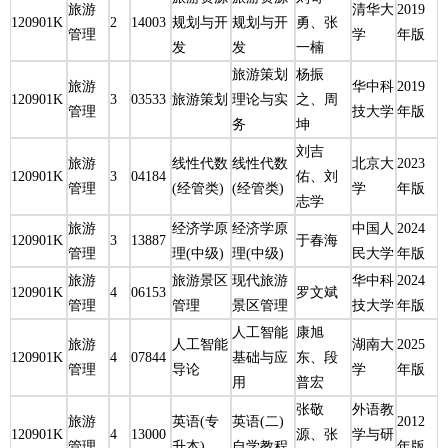
旅游
清华大
2019
120901K
2
14003
规划与开
规划与开
勇、张
管理
学
年版
发
发
一楠
旅游策划
杨振
旅游
华中科
2019
120901K
3
03533
旅游策划
理论与实
之、周
管理
技大学
年版
务
坤
刘吉
旅游
线性代数
线性代数
北京大
2023
120901K
3
04184
佑、刘
管理
(经管类)
(经管类)
学
年版
志学
旅游
经济学原
经济学原
中国人
2024
120901K
3
13887
于春海
管理
理(中级)
理(中级)
民大学
年版
旅游
旅游景区
现代旅游
华中科
2024
120901K
4
06153
罗文斌
管理
管理
景区管理
技大学
年版
人工智能
康旭
旅游
人工智能
湖南大
2025
120901K
4
07844
基础与应
东、段
管理
导论
学
年版
用
普宏
张敬
外语教
旅游
英语(专
英语(二)
2012
120901K
4
13000
源、张
学与研
管理
升本)
自学教程
年版