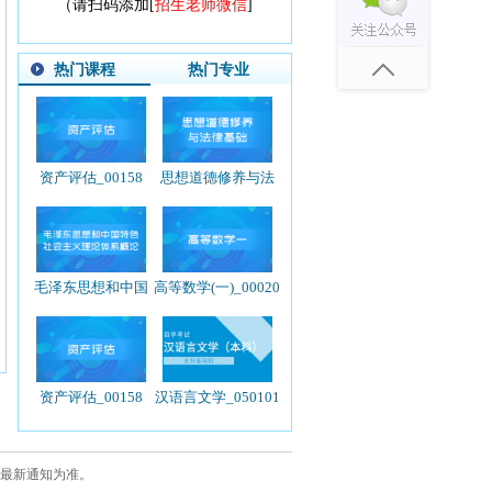
（请扫码添加[
招生老师微信
]
热门课程
热门专业
资产评估_00158
思想道德修养与法
律基础_03706
毛泽东思想和中国
高等数学(一)_00020
特色社会主义理论
体系概论_12656
资产评估_00158
汉语言文学_050101
办最新通知为准。