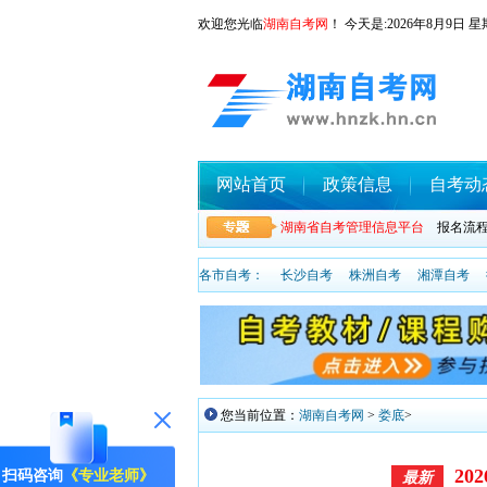
欢迎您光临
湖南自考网
！ 今天是:
2026年8月9
网站首页
政策信息
自考动
湖南省自考管理信息平台
报名流
各市自考：
长沙自考
株洲自考
湘潭自考
您当前位置：
湖南自考网
>
娄底
>
2
扫码咨询
《专业老师》
最新