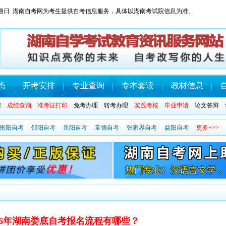
日 星期日 湖南自考网为考生提供自考信息服务，具体以湖南考试院信息为准。
态
开考安排
专业查询
专本套读
教材信息
程
成绩查询
准考证打印
免考办理
转考办理
实践考核
毕业申请
论文答辩
衡阳自考
邵阳自考
岳阳自考
常德自考
张家界自考
益阳自考
更多+>>
026年湖南娄底自考报名流程有哪些？