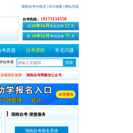
湖南自考办电话
|
RSS地图
|
网站导航
19173134558
自考热线：
12
26年10月
距
报名还有
天
75
26年10月
距
考试还有
天
自考真题
自考课程
常见问题
学位申请
在线招生老师
湖南自考网微信公众号
湖南自考-便捷服务