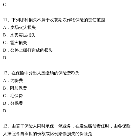
C
11、下列哪种损失不属于收获期农作物保险的责任范围
A．麦场火灾损失
B．水灾霉烂损失
C．雹灾损失
D．公路上碾打造成的损失
D
12、在保险中分出人应缴纳的保险费称为
A．纯保费
B．附加保费
C．毛保费
D．分保费
D
13、由若干保险人同时承保一笔业务，在发生赔偿责任时，由各保险
人按照各自承担的份额或比例赔偿损失的保险是