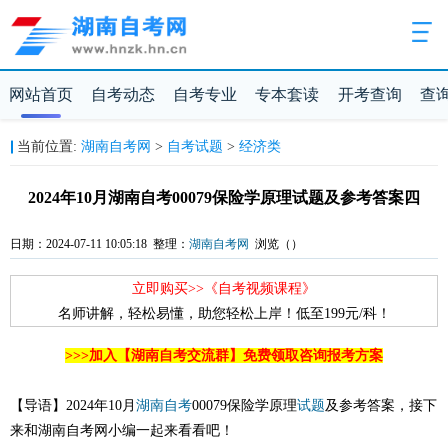
网站首页
自考动态
自考专业
专本套读
开考查询
查
当前位置:
湖南自考网
>
自考试题
>
经济类
2024年10月湖南自考00079保险学原理试题及参考答案四
日期：2024-07-11 10:05:18 整理：
湖南自考网
浏览（
）
立即购买>>《自考视频课程》
名师讲解，轻松易懂，助您轻松上岸！低至199元/科！
>>>加入【湖南自考交流群】免费领取咨询报考方案
【导语】2024年10月
湖南自考
00079保险学原理
试题
及参考答案，接下
来和湖南自考网小编一起来看看吧！