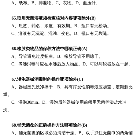
A、纸布。B、排泄物。C、衣物。D、血压计。
65.取用无菌溶液须检查核对内容哪项除外(B)
A、瓶签、药名、浓度、有效期。B、瓶口有无松动。
C、溶液有无沉淀、混浊、变色。D、瓶口有无裂缝。
66.橡胶类物品的保养方法中哪项正确(A)
A、导管避免过度扭曲。B、橡胶导管不用晾干。
C、煮沸消毒时应在水沸后放入物品。D、可以与锐器放在一起。
67.浸泡器械消毒时的操作哪项除外(C)
A、器械应先洗净擦干，B、具有挥发性消毒液应加盖，定期测比
重。
C、浸泡30min。D、浸泡后的器械使用前须用无菌等渗盐水冲
洗。
68.铺无菌盘的正确操作方法哪项除外(B)
A、铺无菌盘的区域必须清洁干燥。B、双手抓住无菌巾的两角铺