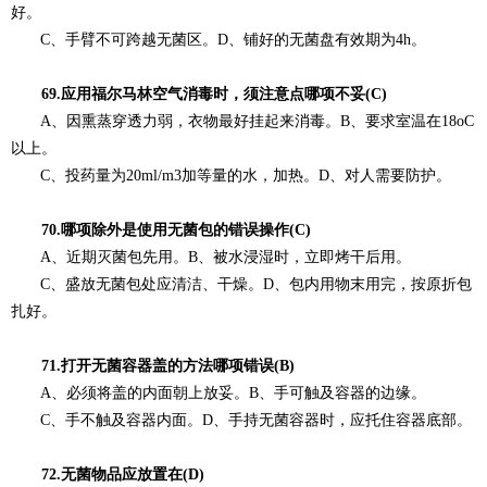
好。
C、手臂不可跨越无菌区。D、铺好的无菌盘有效期为4h。
69.应用福尔马林空气消毒时，须注意点哪项不妥(C)
A、因熏蒸穿透力弱，衣物最好挂起来消毒。B、要求室温在18oC
以上。
C、投药量为20ml/m3加等量的水，加热。D、对人需要防护。
70.哪项除外是使用无菌包的错误操作(C)
A、近期灭菌包先用。B、被水浸湿时，立即烤干后用。
C、盛放无菌包处应清洁、干燥。D、包内用物末用完，按原折包
扎好。
71.打开无菌容器盖的方法哪项错误(B)
A、必须将盖的内面朝上放妥。B、手可触及容器的边缘。
C、手不触及容器内面。D、手持无菌容器时，应托住容器底部。
72.无菌物品应放置在(D)