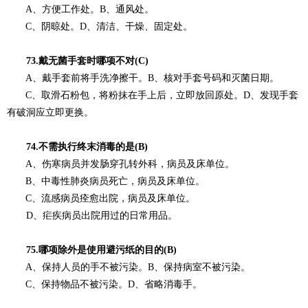
A、方便工作处。B、通风处。
C、阴晾处。D、清洁、干燥、固定处。
73.戴无菌手套时哪项不对(C)
A、戴手套前将手洗净擦干。B、核对手套号码和灭菌日期。
C、取滑石粉包，将粉抹在手上后，立即放回原处。D、发现手套
有破洞应立即更换。
74.不需执行终末消毒的是(B)
A、伤寒病员并发肠穿孔转外科，病员及床单位。
B、中毒性肺炎病员死亡，病员及床单位。
C、流感病员痊愈出院，病员及床单位。
D、疟疾病员出院用过的日常用品。
75.哪项除外是使用避污纸的目的(B)
A、保持人员的手不被污染。B、保持病室不被污染。
C、保持物品不被污染。D、省略
消毒手。