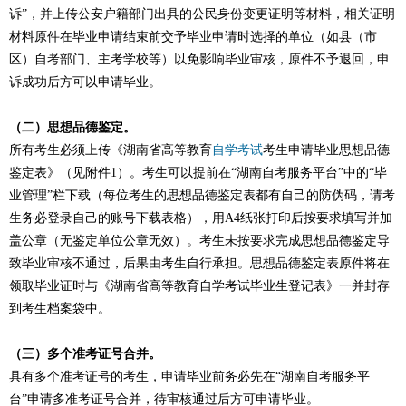
诉”，并上传公安户籍部门出具的公民身份变更证明等材料，相关证明
材料原件在毕业申请结束前交予毕业申请时选择的单位（如县（市
区）自考部门、主考学校等）以免影响毕业审核，原件不予退回，申
诉成功后方可以申请毕业。
（二）思想品德鉴定。
所有考生必须上传《湖南省高等教育
自学考试
考生申请毕业思想品德
鉴定表》（见附件1）。考生可以提前在“湖南自考服务平台”中的“毕
业管理”栏下载（每位考生的思想品德鉴定表都有自己的防伪码，请考
生务必登录自己的账号下载表格），用A4纸张打印后按要求填写并加
盖公章（无鉴定单位公章无效）。考生未按要求完成思想品德鉴定导
致毕业审核不通过，后果由考生自行承担。思想品德鉴定表原件将在
领取毕业证时与《湖南省高等教育自学考试毕业生登记表》一并封存
到考生档案袋中。
（三）多个准考证号合并。
具有多个准考证号的考生，申请毕业前务必先在“湖南自考服务平
台”申请多准考证号合并，待审核通过后方可申请毕业。