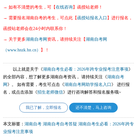
→ 如有不清楚的考生，可【
在线咨询
】
函授站
老师！
→ 需要报名湖南自考的考生，可点此【
函授站报名入口
】进行报名，
函授站老师
会
在24小时内联系你！
→ 关于更多
湖南自考网
资讯，请持续关注【
湖南自考网
（www.hnzk.hn.cn）
】！
以上就是关于《
湖南自考生必看：2026年跨专业报考注意事项
》
的全部内容，想了解更多湖南自考资讯， 请持续关注《
湖南自考
网
》。 如有需要，考生可点击《
湖南自考网助学报名入口
》 进行报
名，或点击添加《
招生老师微信
》进行咨询解答和报名服务哦~
我已了解，立即报名
还不清楚，马上咨询
本文标签：
湖南自考
湖南自考自考答疑
湖南自考生必看：2026年跨专
业报考注意事项