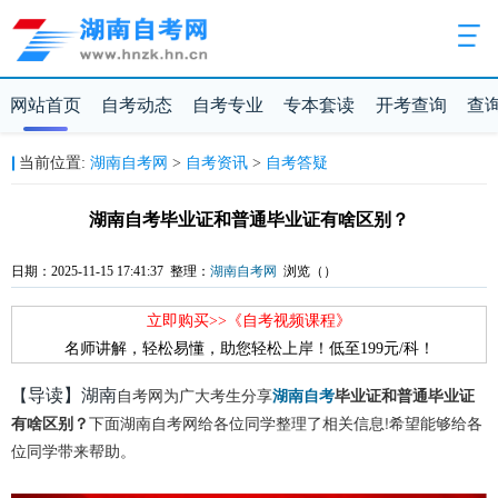
网站首页
自考动态
自考专业
专本套读
开考查询
查
当前位置:
湖南自考网
>
自考资讯
>
自考答疑
湖南自考毕业证和普通毕业证有啥区别？
日期：2025-11-15 17:41:37 整理：
湖南自考网
浏览（
）
立即购买>>《自考视频课程》
名师讲解，轻松易懂，助您轻松上岸！低至199元/科！
导读】湖南
【
自考网为广大考生分享
湖南自考
毕业证和普通毕业证
下面湖南自考网给各位同学整理了相关信息!希望能够给各
有啥区别？
位同学带来帮助。