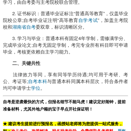
学习，由自考委与主考院校联合管理。
2. 证书标识：普通毕业证标注“普通高等教育”，仅盖毕业
院校公章;自考毕业证注明“高等教育
自学考试
”，加盖主考院
校和
湖南省自考
委双章，标识清晰区分。
3. 学习与毕业：普通本科有固定4年学制，需修满学分、
完成毕业论文;自考无固定学制，考完专业所有科目即可申请
毕业，考核更依赖自主学习能力。
二、关键共性
法律效力等同，享有同等学历待遇;均可用于考研、考
公、考证等;
自考本科
与普通本科同属本科层次，符合条件者
均可申请学士
学位
。
自考是逆袭最快的方式，但报名细节不能马虎！建议定好闹钟，提前
准备材料，尤其外地户籍的宝子早点开社保证明！
★ 建议考生提前进行预报名，函授站老师将为您提供一站式服务，