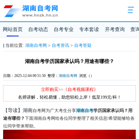
网站首页
自考动态
自考专业
专本套读
开考查询
查
当前位置:
湖南自考网
>
自考资讯
>
自考答疑
湖南自考学历国家承认吗？用途有哪些？
日期：2025-12-04 09:51:50 整理：
湖南自考网
浏览（
）
立即购买>>《自考视频课程》
名师讲解，轻松易懂，助您轻松上岸！低至199元/科！
导读】湖南
【
自考网为广大考生分享
湖南自考
学历国家承认吗？用
下面湖南自考网给各位同学整理了相关信息!希望能够给各
途有哪些？
位同学带来帮助。