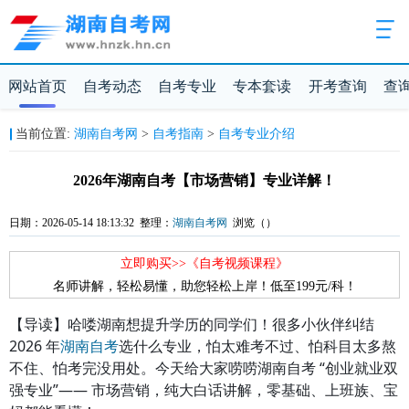
网站首页
自考动态
自考专业
专本套读
开考查询
查
当前位置:
湖南自考网
>
自考指南
>
自考专业介绍
2026年湖南自考【市场营销】专业详解！
日期：2026-05-14 18:13:32 整理：
湖南自考网
浏览（
）
立即购买>>《自考视频课程》
名师讲解，轻松易懂，助您轻松上岸！低至199元/科！
【导读】哈喽湖南想提升学历的同学们！很多小伙伴纠结
2026 年
湖南自考
选什么专业，怕太难考不过、怕科目太多熬
不住、怕考完没用处。今天给大家唠唠湖南自考 “创业就业双
强专业”—— 市场营销，纯大白话讲解，零基础、上班族、宝