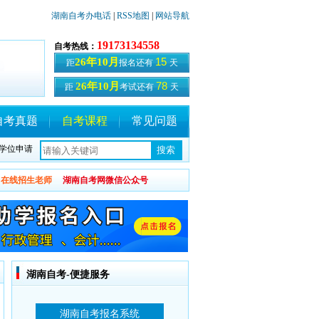
湖南自考办电话
|
RSS地图
|
网站导航
19173134558
自考热线：
15
26年10月
距
报名还有
天
78
26年10月
距
考试还有
天
自考真题
自考课程
常见问题
学位申请
在线招生老师
湖南自考网微信公众号
湖南自考-便捷服务