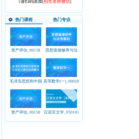
（请扫码添加[
招生老师微信
]
热门课程
热门专业
资产评估_00158
思想道德修养与法
律基础_03706
毛泽东思想和中国
高等数学(一)_00020
特色社会主义理论
体系概论_12656
资产评估_00158
汉语言文学_050101