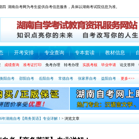
日 星期四 湖南自考网为考生提供自考信息服务，具体以湖南考试院信息为准。
态
开考安排
专业查询
专本套读
教材信息
程
成绩查询
准考证打印
免考办理
转考办理
实践考核
毕业申请
论文答辩
衡阳自考
邵阳自考
岳阳自考
常德自考
张家界自考
益阳自考
更多+>>
026年湖南自考【商务英语】专业详解！
> 浏览文章