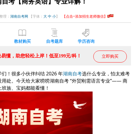
湖南自考【商务英语】专业详解！
编辑整理：
湖南自考网
【字体：
大
中
小
】
【点击+添加招生老师微信】
教材购买
自考题库
学历咨询
易懂，助您轻松上岸！低至199元/科！
立即购买
！很多小伙伴纠结 2026 年
湖南自考
选什么专业，怕太难考
用处。今天给大家唠唠湖南自考 “外贸刚需语言专业”—— 商
上班族、宝妈都能看懂！