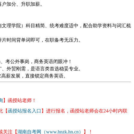
落户加分、升职加薪。
南文理学院）科目精简、统考难度适中，配合助学资料与词汇梳
。
碎片时间背单词即可，在职备考无压力。
翻译岗、考公外事岗，商务英语闭眼冲！
广、外贸刚需，是语言类首选稳妥专业。
、求高薪发展，直接锁定商务英语。
询
】
函授站
老师！
此【
函授站报名入口
】进行报名，函授站老师
会
在24小时内联
续关注【
湖南自考网（www.hnzk.hn.cn）
】！