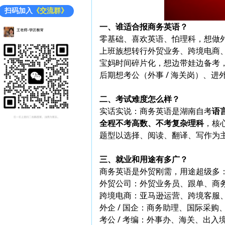
扫码加入
《交流群》
一、谁适合报商务英语？
零基础、喜欢英语、怕理科，想做外贸 
上班族想转行外贸业务、跨境电商
宝妈时间碎片化，想边带娃边备考
后期想考公（外事 / 海关岗）、
二、考试难度怎么样？
实话实说：商务英语是湖南自考
语
全程不考高数、不考复杂理科
，核心
题型以选择、阅读、翻译、写作为主
三、就业和用途有多广？
商务英语是外贸刚需，用途超级多
外贸公司：外贸业务员、跟单、商
跨境电商：亚马逊运营、跨境客服
外企 / 国企：商务助理、国际采
考公 / 考编：外事办、海关、出入